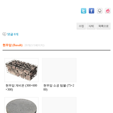
수정
삭제
목록으로
댓글
0
개
현무암 (Basalt)
20개(1/1페이지)
현무암 게비온 (300×600
현무암 소공 텀블 (75×2
×300)
00)