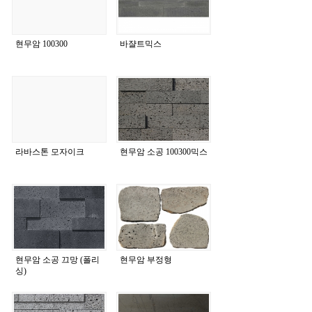
현무암 100300
바쟐트믹스
라바스톤 모자이크
현무암 소공 100300믹스
현무암 소공 끄망 (폴리
현무암 부정형
싱)