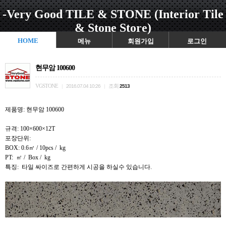
-Very Good TILE & STONE (Interior Tile
& Stone Store)
HOME
메뉴
회원가입
로그인
현무암 100600
VGSTONE
조회
|
2016.07.04 10:26
|
2513
제품명: 현무암 100600
규격: 100×600×12T
포장단위:
BOX: 0.6㎡ / 10pcs / kg
PT: ㎡ / Box / kg
특징: 타일 싸이즈로 간편하게 시공을 하실수 있습니다.