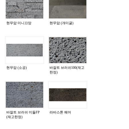
현무암 미니끄망
현무암 (개미굴)
현무암 (소공)
바잘트 브러쉬100(재고
한정)
바잘트 브러쉬 미들FP
라바스톤 헤머
(재고한정)