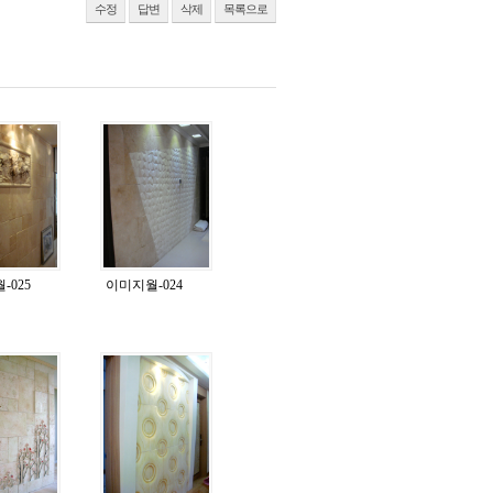
수정
답변
삭제
목록으로
-025
이미지월-024