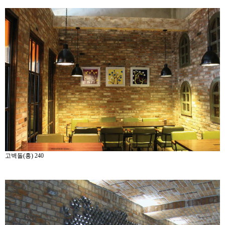
고벽돌(홍) 240