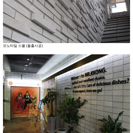
모노타일 스몰 (돌출시공)