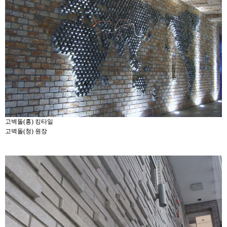
고벽돌(홍) 킹타일
고벽돌(청) 원장