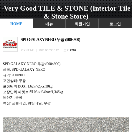
-Very Good TILE & STONE (Interior Tile
& Stone Store)
HOME
메뉴
회원가입
로그인
SPD GALAXY NERO 무광 (900×900)
VGSTONE
조회
|
2021.06.03 10:12
|
2210
SPD GALAXY NERO 무광 (900×900)
품목: SPD GALAXY NERO
규격: 900×900
포면상태: 무광
포장단위 BOX: 1.62㎡/2pcs/39kg
포장단위 파렛트:55.08㎡/34box/1,346kg
원산지: 중국
특징: 포슬레인, 컷팅타일, 무광