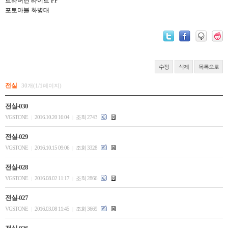
트라버틴 라이트 FP
포토마블 화병대
수정
삭제
목록으로
전실
30개(1/1페이지)
전실-030
VGSTONE
2016.10.20 16:04
조회 2743
|
|
전실-029
VGSTONE
2016.10.15 09:06
조회 3328
|
|
전실-028
VGSTONE
2016.08.02 11:17
조회 2866
|
|
전실-027
VGSTONE
2016.03.08 11:45
조회 3669
|
|