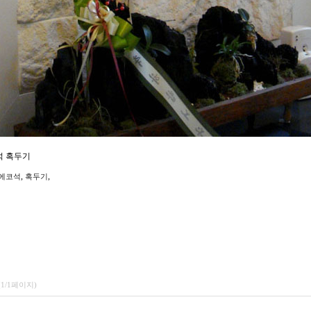
석 혹두기
,
,
에코석
혹두기
(1/1페이지)