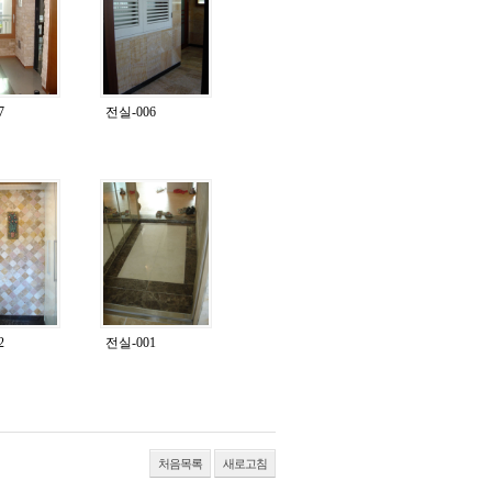
7
전실-006
2
전실-001
처음목록
새로고침