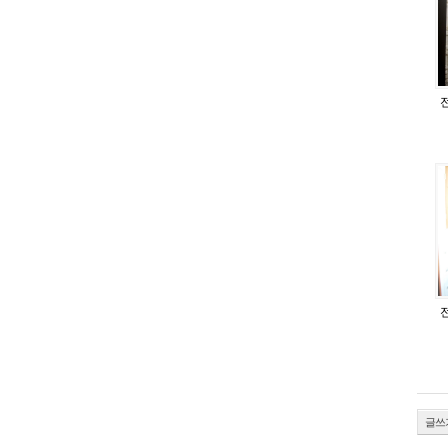
전
전
글쓰