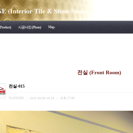
(Interior Tile & Stone Store)
Map.
roduct)
시공사진 (Photo)
전실 (Front Room)
전실-015
VGSTONE
조회
2748
|
2011.09.09 18:16
|