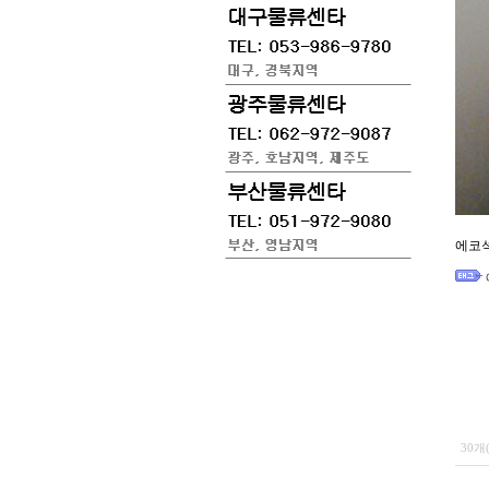
에코
30개