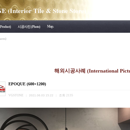
(Interior Tile & Stone Store)
Map.
roduct)
시공사진 (Photo)
res)
해외시공사례 (International Pictu
EPOQUE (600×1200)
VGSTONE
조회
2135
|
2021.06.03 15:22
|